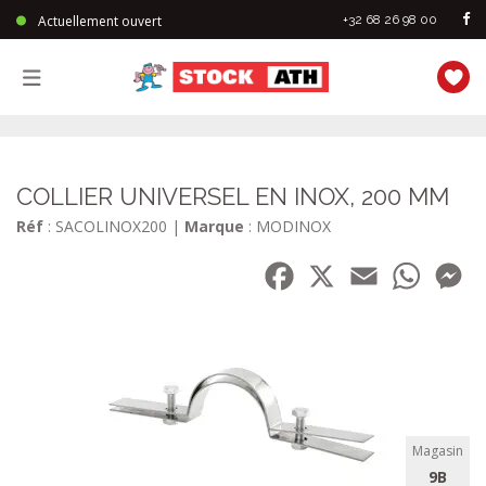
Actuellement ouvert
+32 68 26 98 00
StockAth
COLLIER UNIVERSEL EN INOX, 200 MM
Réf
: SACOLINOX200
|
Marque
: MODINOX
Facebook
X
Email
WhatsA
Me
Magasin
9B