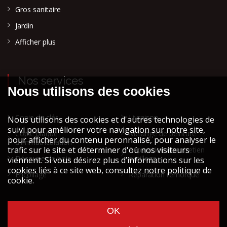
Gros sanitaire
Jardin
Afficher plus
Nos services
Copie de clés
Livraison
Copie plaque
Mélange de peinture
d'immatriculation
Réparation et entretien
Découpe de bois
outillage
Encollage
Réparation remorque
Cookies et vie privée
Mentions légales STOCK ATH