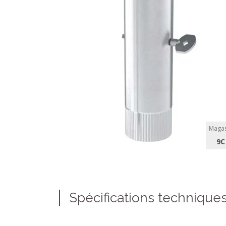
Magas
9C
Spécifications technique