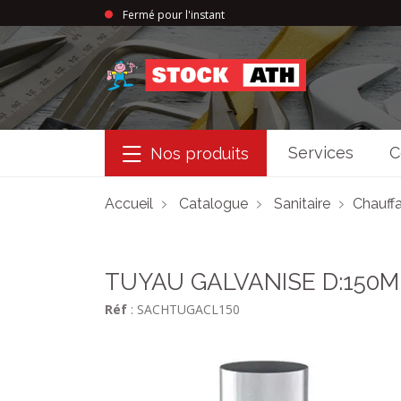
Fermé pour l'instant
StockAth
Services
C
Nos produits
Accueil
Catalogue
Sanitaire
Chauffa
TUYAU GALVANISE D:150M
Réf
: SACHTUGACL150