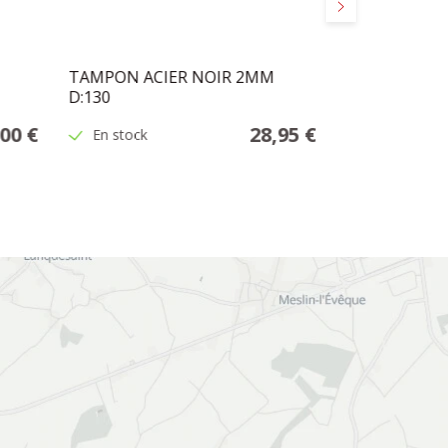
Suivant
TAMPON ACIER NOIR 2MM
PYREX POUR 
D:130
,00 €
28,95 €
En stock
En stock