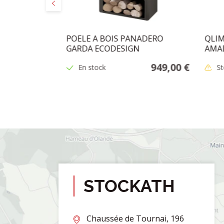
Précédent
PIQUE ACIER
POELE A BOIS PANADERO
QLIM
GARDA ECODESIGN
AMAD
64,95 €
949,00 €
En stock
St
STOCKATH
Chaussée de Tournai, 196