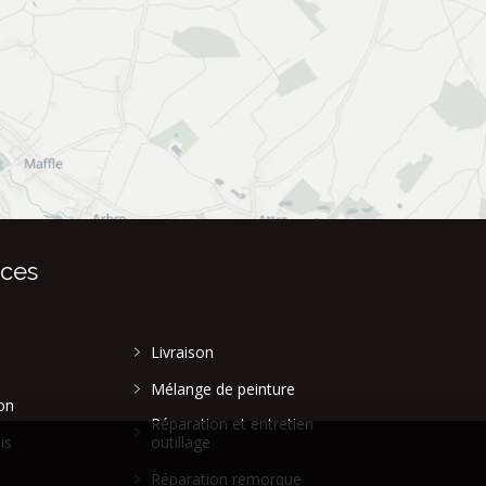
ices
Livraison
Mélange de peinture
on
Réparation et entretien
is
outillage
Réparation remorque