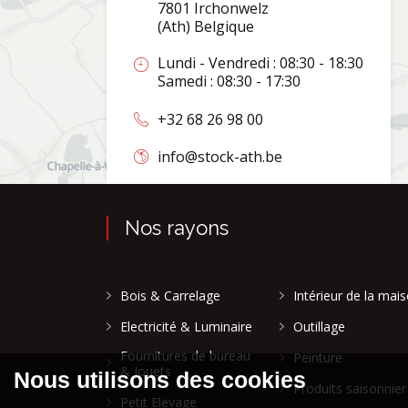
7801 Irchonwelz
(Ath) Belgique
Lundi - Vendredi : 08:30 - 18:30
Samedi : 08:30 - 17:30
+32 68 26 98 00
info@stock-ath.be
Nos rayons
Bois & Carrelage
Intérieur de la mai
Electricité & Luminaire
Outillage
Fournitures de bureau
Peinture
& Jouets
Produits saisonnier
Petit Elevage