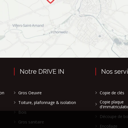
Notre DRIVE IN
Nos serv
son
Gros Oeuvre
Copie de clés
Copie plaque
Toiture, plafonnage & isolation
d'immatriculati
Bois
Découpe de bo
Gros sanitaire
Encollage