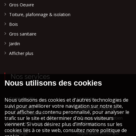
Gros Oeuvre
Toiture, plafonnage & isolation
Bois
Gros sanitaire
Jardin
Afficher plus
Nos services
Copie de clés
Livraison
Copie plaque
Mélange de peinture
d'immatriculation
Réparation et entretien
Découpe de bois
outillage
Encollage
Réparation remorque