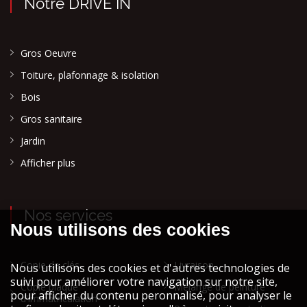
Notre DRIVE IN
Gros Oeuvre
Toiture, plafonnage & isolation
Bois
Gros sanitaire
Jardin
Afficher plus
Nos services
Copie de clés
Livraison
Copie plaque
Mélange de peinture
d'immatriculation