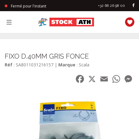
Fermé pour l'instant
+32 68 26 98 00
StockAth
FIXO D.40MM GRIS FONCE
Réf
: SA8011031216157
|
Marque
: Scala
Facebook
X
Email
WhatsA
Me