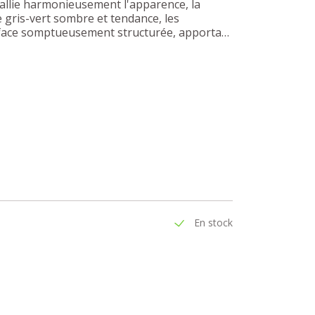
o allie harmonieusement l'apparence, la
e gris-vert sombre et tendance, les
surface somptueusement structurée, apportant
u WC d'invités. Le design soigné, avec ses
antes, confère à chaque produit un caractère
En stock