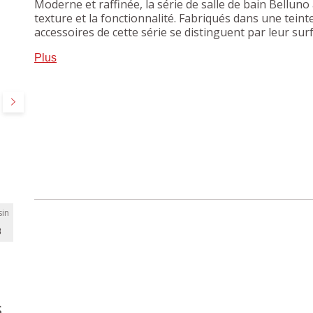
Moderne et raffinée, la série de salle de bain Bellun
texture et la fonctionnalité. Fabriqués dans une teint
accessoires de cette série se distinguent par leur 
une touche de sophistication à chaque salle de bain o
Plus
rainures verticales cohérentes et ses courbes séduis
unique, notamment le distributeur de savon.
Suivant
in
B
s