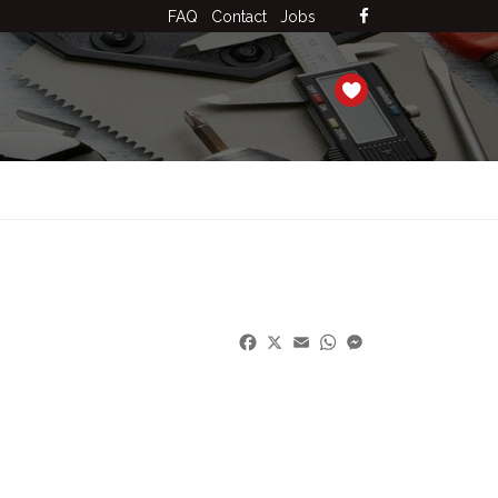
FAQ
Contact
Jobs
Facebook
X
Email
WhatsApp
Messenger