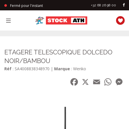
Fermé pour l'instant
+32 68 26 98 00
StockAth
ETAGERE TELESCOPIQUE DOLCEDO
NOIR/BAMBOU
Réf
: SA4008838348970
|
Marque
: Wenko
Facebook
X
Email
WhatsA
Me