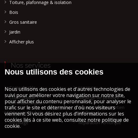
Toiture, plafonnage & isolation
Bois
Gros sanitaire
Jardin
Afficher plus
Nos services
Copie de clés
Livraison
Copie plaque
Mélange de peinture
d'immatriculation
Réparation et entretien
Découpe de bois
outillage
Encollage
Réparation remorque