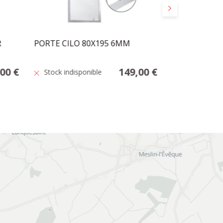
Suivant
R
PORTE CILO 80X195 6MM
RIDEAU DE D
180
,00 €
149,00 €
Stock indisponible
En stock