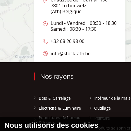
7801 Irchonwelz
(Ath) Belgique
Lundi - Vendredi : 08:30 - 18:30
Samedi : 08:30 - 17:30
+32 68 26 98 00
info@stock-ath.be
Nos rayons
Bois & Carrelage
Intérieur de la mai
Electricité & Luminaire
Outillage
Fournitures de bureau
Peinture
& Jouets
Produits saisonnier