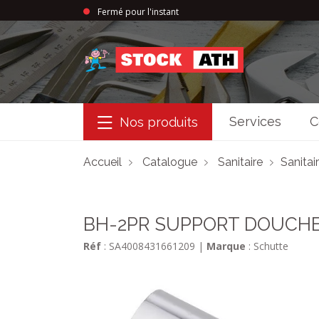
Fermé pour l'instant
StockAth
Services
C
Nos produits
Accueil
Catalogue
Sanitaire
Sanitai
BH-2PR SUPPORT DOUCH
Réf
: SA4008431661209
|
Marque
: Schutte