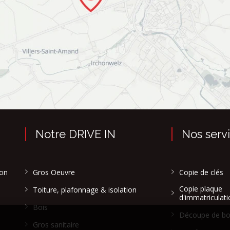
Notre DRIVE IN
Nos serv
son
Gros Oeuvre
Copie de clés
Copie plaque
Toiture, plafonnage & isolation
d'immatriculati
Bois
Découpe de bo
Gros sanitaire