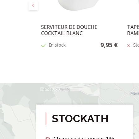
Précédent
U" CHROME
SERVITEUR DE DOUCHE
TAPI
)
COCKTAIL BLANC
BAM
27,50 €
9,95 €
En stock
St
STOCKATH
Chaussée de Tournai, 196