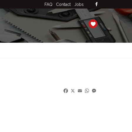
FAQ
Contact
Jobs
Facebook
X
Email
WhatsApp
Messenger