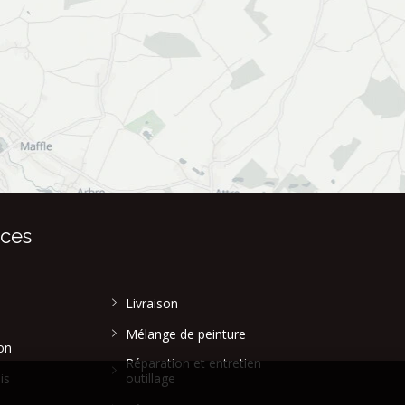
ices
Livraison
Mélange de peinture
on
Réparation et entretien
is
outillage