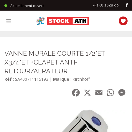
Actuellement ouvert
+32 68 26 98 00
StockAth
VANNE MURALE COURTE 1/2"ET
X3/4"ET +CLAPET ANTI-
RETOUR/AERATEUR
Réf
: SA400711115193
|
Marque
: Kirchhoff
Facebook
X
Email
WhatsA
Me