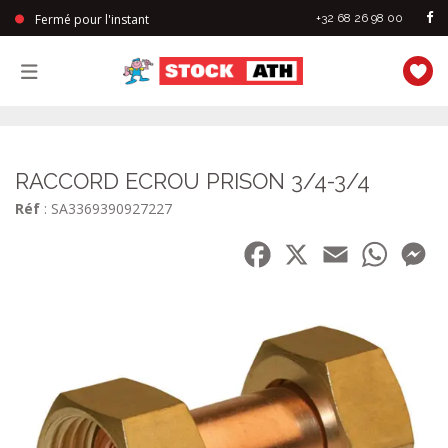
Fermé pour l'instant
+32 68 26 98 00
StockAth
RACCORD ECROU PRISON 3/4-3/4
Réf
: SA3369390927227
Facebook
X
Email
WhatsA
Me