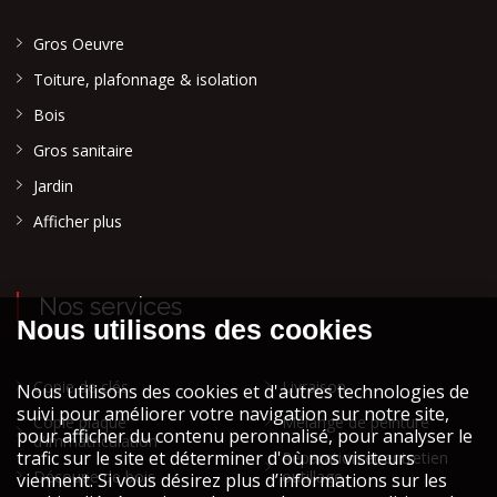
Gros Oeuvre
Toiture, plafonnage & isolation
Bois
Gros sanitaire
Jardin
Afficher plus
Nos services
Copie de clés
Livraison
Copie plaque
Mélange de peinture
d'immatriculation
Réparation et entretien
Découpe de bois
outillage