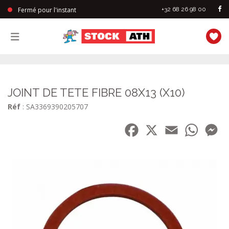
Fermé pour l'instant
+32 68 26 98 00
StockAth
JOINT DE TETE FIBRE 08X13 (X10)
Réf
: SA3369390205707
Facebook
X
Email
WhatsA
Me