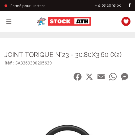
Fermé pour l'instant
+32 68 26 98 00
StockAth
JOINT TORIQUE N°23 - 30.80X3.60 (X2)
Réf
: SA3369390205639
Facebook
X
Email
WhatsA
Me