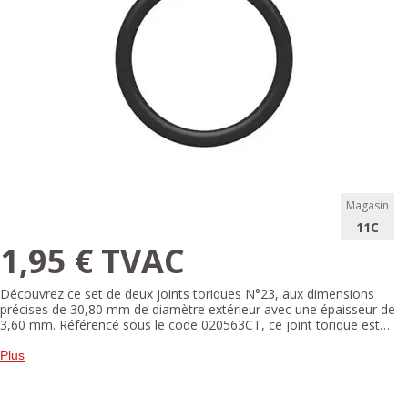
Magasin
11C
1,95 € TVAC
Découvrez ce set de deux joints toriques N°23, aux dimensions
précises de 30,80 mm de diamètre extérieur avec une épaisseur de
3,60 mm. Référencé sous le code 020563CT, ce joint torique est
conçu pour garantir une étanchéité fiable dans divers systèmes
hydrauliques ou pneumatiques. Fabriqué à partir de matériaux
Plus
résistants, il est compatible avec une grande variété d'applications
industrielles ou domestiques nécessitant une excellente tenue à la
pression et aux fluides.