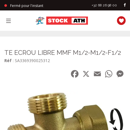
Fermé pour l'instant
+32 68 26 98 00
StockAth
TE ECROU LIBRE MMF M1/2-M1/2-F1/2
Réf
: SA3369390025312
Facebook
X
Email
WhatsA
Me