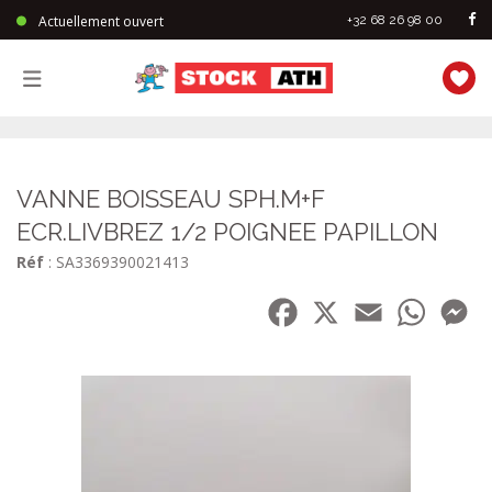
Actuellement ouvert
+32 68 26 98 00
StockAth
VANNE BOISSEAU SPH.M+F
ECR.LIVBREZ 1/2 POIGNEE PAPILLON
Réf
: SA3369390021413
Facebook
X
Email
WhatsA
Me