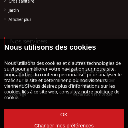
Gros sanitaire
Jardin
Afficher plus
Nos services
Copie de clés
Livraison
Copie plaque
Mélange de peinture
d'immatriculation
Réparation et entretien
Découpe de bois
outillage
Encollage
Réparation remorque
Cookies et vie privée
Mentions légales STOCK ATH