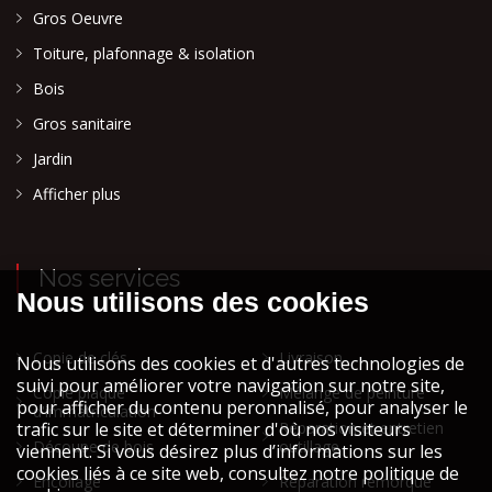
Gros Oeuvre
Toiture, plafonnage & isolation
Bois
Gros sanitaire
Jardin
Afficher plus
Nos services
Copie de clés
Livraison
Copie plaque
Mélange de peinture
d'immatriculation
Réparation et entretien
Découpe de bois
outillage
Encollage
Réparation remorque