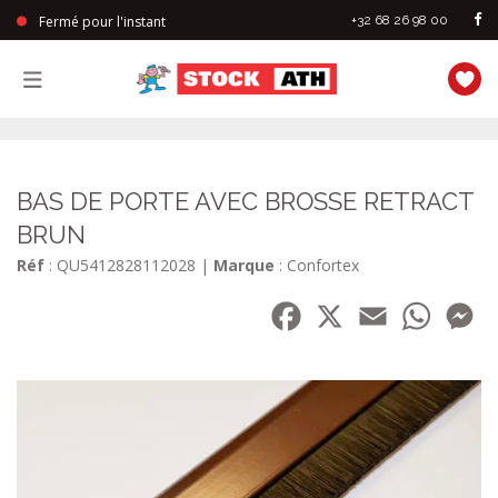
Fermé pour l'instant
+32 68 26 98 00
StockAth
BAS DE PORTE AVEC BROSSE RETRACT
BRUN
Réf
: QU5412828112028
|
Marque
: Confortex
Facebook
X
Email
WhatsA
Me