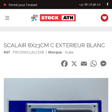
Fermé pour l'instant
+32 68 26 98 00
StockAth
SCALAIR 8X23CM C EXTERIEUR BLANC
Réf
: PVCDIVSCLALCEXB
|
Marque
: Scala
Facebook
X
Email
WhatsA
Me