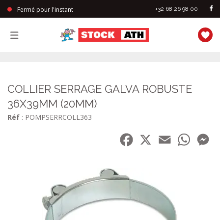
Fermé pour l'instant
+32 68 26 98 00
StockAth
COLLIER SERRAGE GALVA ROBUSTE
36X39MM (20MM)
Réf
: POMPSERRCOLL363
Facebook
X
Email
WhatsA
Me