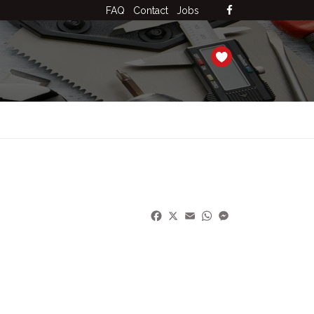
FAQ
Contact
Jobs
Facebook
X
Email
WhatsApp
Messenger