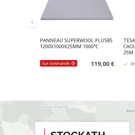
Précédent
BLANC 9X8MM
PANNEAU SUPERWOOL PLUS85
TESA
1200X1000X25MM 1000°C
CAOU
25M
3,50 €
119,00 €
Sur commande
En