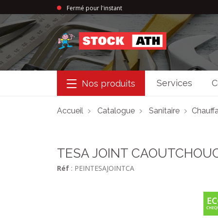
Fermé pour l'instant
StockAth
Services
C
Nos produits
Accueil
Catalogue
Sanitaire
Chauffa
TESA JOINT CAOUTCHOU
Réf
: PEINTESAJOINTCA