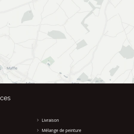
ices
Livraison
Mélange de peinture