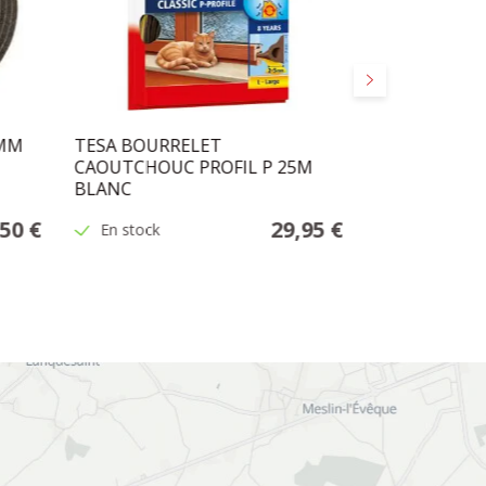
Suivant
6MM
TESA BOURRELET
JOINT ISOL
CAOUTCHOUC PROFIL P 25M
7M
BLANC
,50 €
29,95 €
En stock
Stock indisp