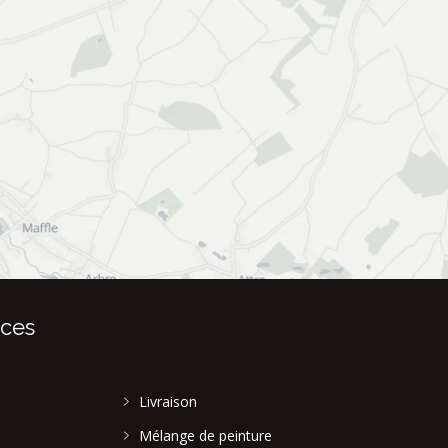
ices
Livraison
Mélange de peinture