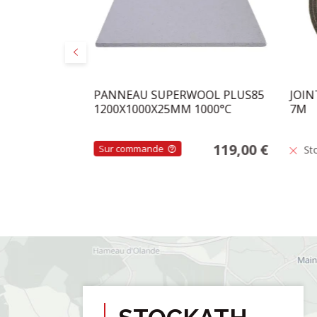
Précédent
BLANC 9X6MM
PANNEAU SUPERWOOL PLUS85
JOIN
1200X1000X25MM 1000°C
7M
3,50 €
119,00 €
Sur commande
St