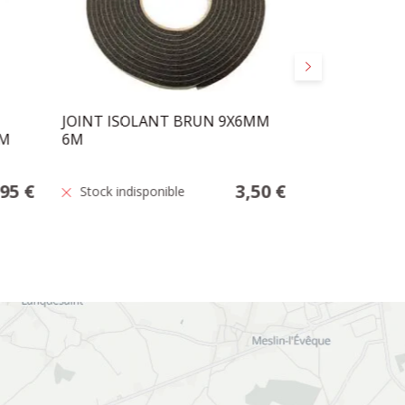
Suivant
JOINT ISOLANT BRUN 9X6MM
TESA BOURR
5M
6M
CAOUTCHOUC
25M
,95 €
3,50 €
Stock indisponible
En stock