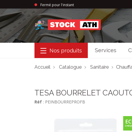
Fermé pour l'instant
StockAth
Services
C
Nos produits
Accueil
Catalogue
Sanitaire
Chauffa
TESA BOURRELET CAOUTC
Réf
: PEINBOURREPROFB