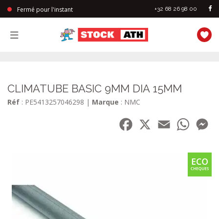
Fermé pour l'instant
+32 68 26 98 00
StockAth
CLIMATUBE BASIC 9MM DIA 15MM
Réf
: PE5413257046298
|
Marque
: NMC
Facebook
X
Email
WhatsA
Me