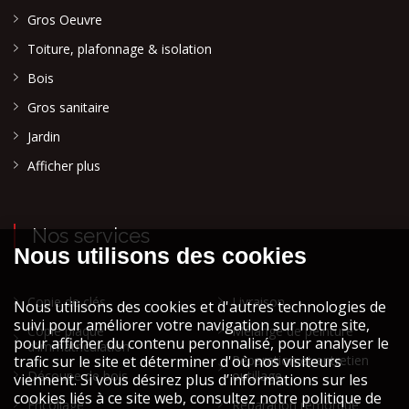
Gros Oeuvre
Toiture, plafonnage & isolation
Bois
Gros sanitaire
Jardin
Afficher plus
Nos services
Copie de clés
Livraison
Copie plaque
Mélange de peinture
d'immatriculation
Réparation et entretien
Découpe de bois
outillage
Encollage
Réparation remorque