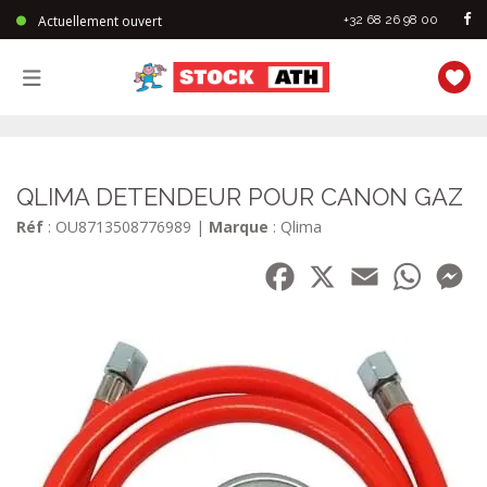
Actuellement ouvert
+32 68 26 98 00
StockAth
QLIMA DETENDEUR POUR CANON GAZ
Réf
: OU8713508776989
|
Marque
: Qlima
Facebook
X
Email
WhatsA
Me