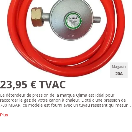
Magasin
20A
23,95 € TVAC
Le détendeur de pression de la marque Qlima est idéal pour
raccorder le gaz de votre canon à chaleur. Doté d'une pression de
700 MBAR, ce modèle est fourni avec un tuyau résistant qui mesure
1,5 m de longueur. Adapté aux canons à chaleur de la gamme
GFA10xx de la marque Qlima, ce détendeur a un débit de maximum
Plus
3 kg par heure.