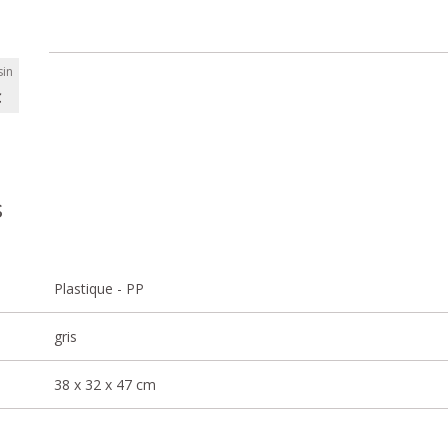
in
C
s
Plastique - PP
gris
38 x 32 x 47 cm