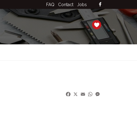
FAQ
Contact
Jobs
Facebook
X
Email
WhatsApp
Messenger