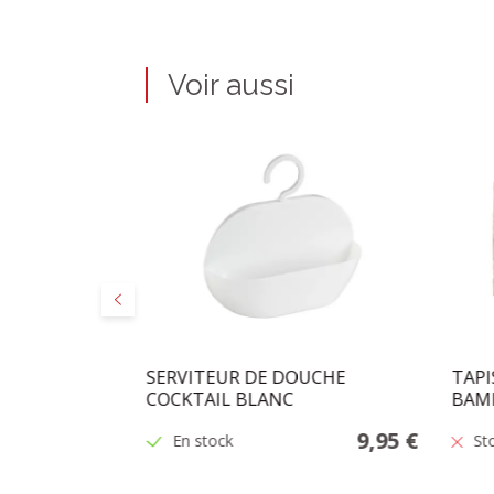
Voir aussi
Précédent
U" CHROME
SERVITEUR DE DOUCHE
TAPI
)
COCKTAIL BLANC
BAM
27,50 €
9,95 €
En stock
St