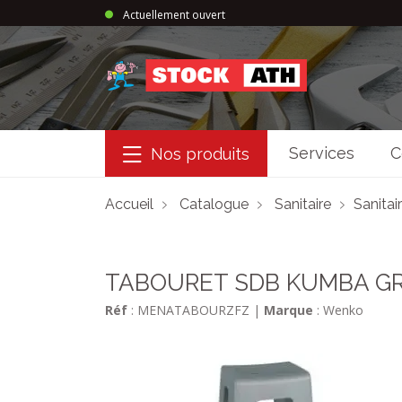
Actuellement ouvert
StockAth
Services
C
Nos produits
Accueil
Catalogue
Sanitaire
Sanitai
TABOURET SDB KUMBA GR
Réf
: MENATABOURZFZ
|
Marque
: Wenko