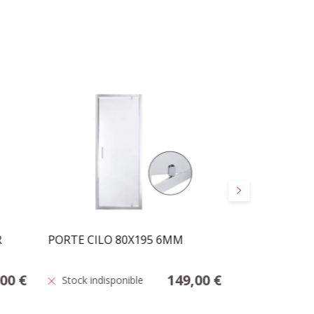
Suivant
R
PORTE CILO 80X195 6MM
RIDEAU DE D
180
,00 €
149,00 €
Stock indisponible
En stock