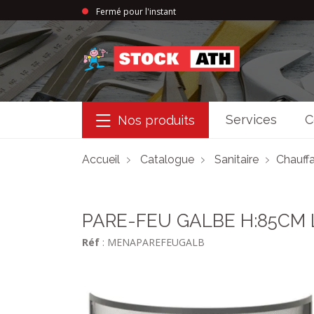
Fermé pour l'instant
StockAth
Services
C
Nos produits
Accueil
Catalogue
Sanitaire
Chauffa
PARE-FEU GALBE H:85CM 
Réf
: MENAPAREFEUGALB