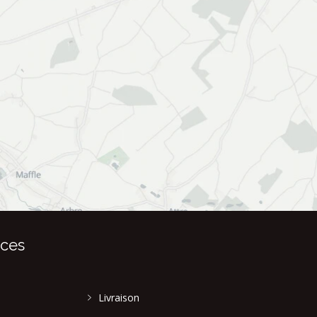
ices
Livraison