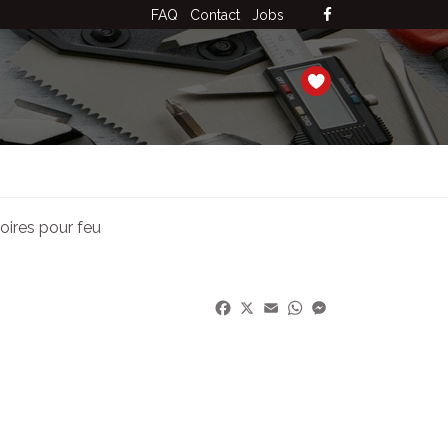
FAQ
Contact
Jobs
oires pour feu
Facebook
X
Email
WhatsApp
Messenger