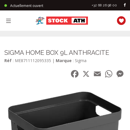
Actuellement ouvert
+32 68 26 98 00
StockAth
SIGMA HOME BOX 9L ANTHRACITE
Réf
: ME8711112095335
|
Marque
: Sigma
Facebook
X
Email
WhatsA
Me