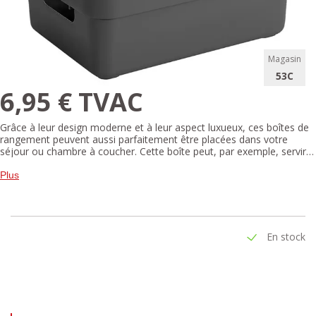
Magasin
53C
6,95 € TVAC
Grâce à leur design moderne et à leur aspect luxueux, ces boîtes de
rangement peuvent aussi parfaitement être placées dans votre
séjour ou chambre à coucher. Cette boîte peut, par exemple, servir à
ranger des jouets qui traînent, votre ouvrage de tricot ou vos livres
préférés. Même dans la salle de bain, votre stock de gel-douche peut
Plus
être rangé proprement dans cette boîte. Les possibilités sont infinies!
Toutes les boîtes Sigma sont dotées de poignées intégrées et donc
faciles à porter.
En stock