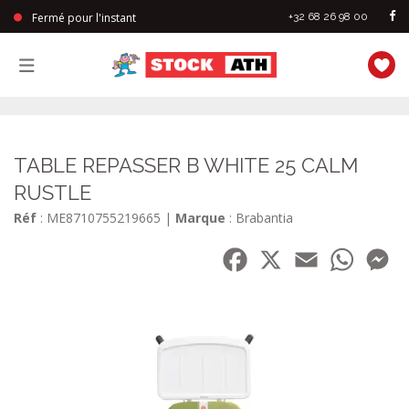
Fermé pour l'instant
+32 68 26 98 00
StockAth
TABLE REPASSER B WHITE 25 CALM
RUSTLE
Réf
: ME8710755219665
|
Marque
: Brabantia
Facebook
X
Email
WhatsA
Me