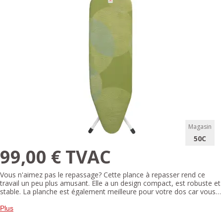
Magasin
50C
99,00 € TVAC
Vous n'aimez pas le repassage? Cette plance à repasser rend ce
travail un peu plus amusant. Elle a un design compact, est robuste et
stable. La planche est également meilleure pour votre dos car vous
pouvez régler la hauteur de travail souhaitée avec la poignée
réglable.
Plus