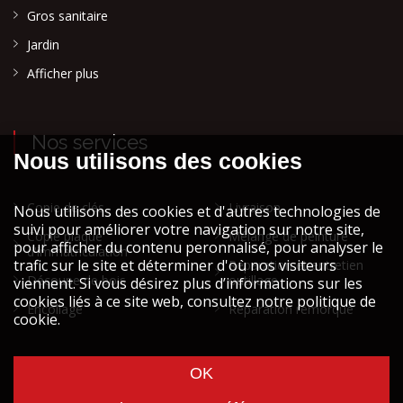
Gros sanitaire
Jardin
Afficher plus
Nos services
Copie de clés
Livraison
Copie plaque
Mélange de peinture
d'immatriculation
Réparation et entretien
Découpe de bois
outillage
Encollage
Réparation remorque
Cookies et vie privée
Mentions légales STOCK ATH