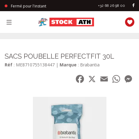
Fermé pour l'instant
+32 68 26 98 00
StockAth
SACS POUBELLE PERFECTFIT 30L
Réf
: ME8710755138447
|
Marque
: Brabantia
Facebook
X
Email
WhatsA
Me