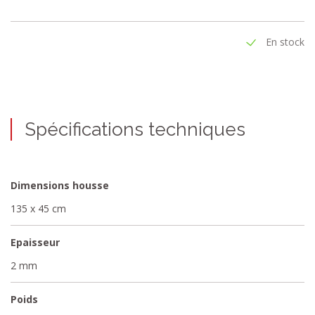
s'adapte à tous les modèles de planche à repasser aux dimensions
identiques.
En stock
Spécifications techniques
Dimensions housse
135 x 45 cm
Epaisseur
2 mm
Poids