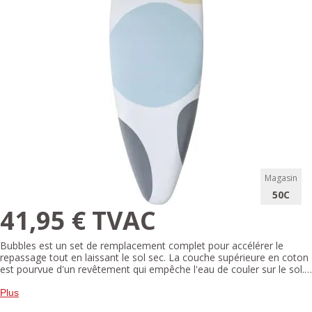
Magasin
50C
41,95 € TVAC
Bubbles est un set de remplacement complet pour accélérer le
repassage tout en laissant le sol sec. La couche supérieure en coton
est pourvue d'un revêtement qui empêche l'eau de couler sur le sol.
Un textile 3D à l'intérieur de la housse assure une meilleure diffusion
de la vapeur, ce qui permet de défroisser plus rapidement le linge.
Plus
Grâce à son cordon de serrage et à son système stretch, la housse