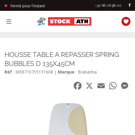
Fermé pour l'instant
+32 68 26 98 00
StockAth
HOUSSE TABLE A REPASSER SPRING
BUBBLES D 135X45CM
Réf
: ME8710755131608
|
Marque
: Brabantia
Facebook
X
Email
WhatsA
Me