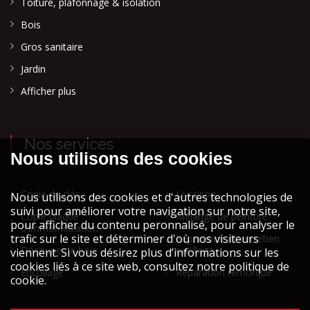
Toiture, plafonnage & isolation
Bois
Gros sanitaire
Jardin
Afficher plus
Nos services
Copie de clés
Livraison
Copie plaque
Mélange de peinture
d'immatriculation
Réparation et entretien
Découpe de bois
outillage
Encollage
Réparation remorque