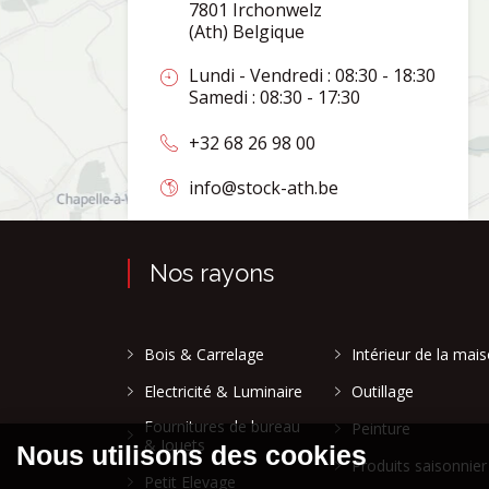
7801 Irchonwelz
(Ath) Belgique
Lundi - Vendredi : 08:30 - 18:30
Samedi : 08:30 - 17:30
+32 68 26 98 00
info@stock-ath.be
Nos rayons
Bois & Carrelage
Intérieur de la mai
Electricité & Luminaire
Outillage
Fournitures de bureau
Peinture
& Jouets
Produits saisonnier
Petit Elevage