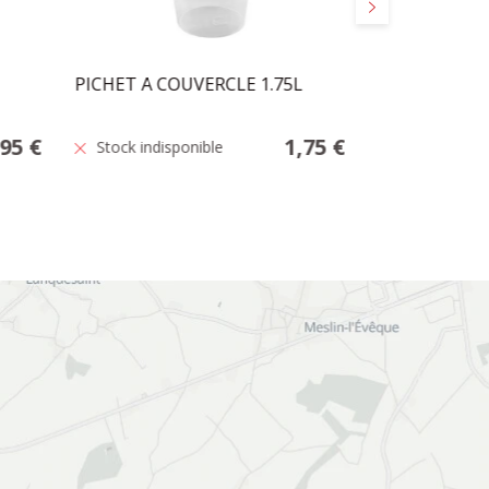
Suivant
PICHET A COUVERCLE 1.75L
LUNCHBOX 3
,95 €
1,75 €
Stock indisponible
Stock indisp