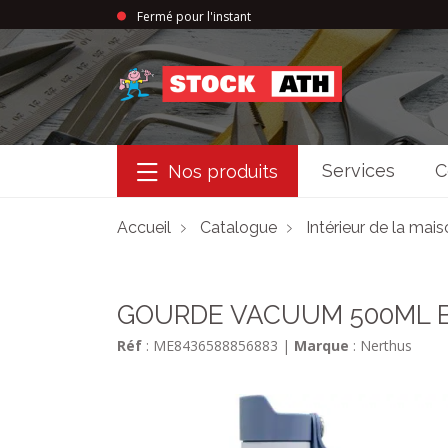
Fermé pour l'instant
StockAth
Services
C
Nos produits
Accueil
Catalogue
Intérieur de la mai
GOURDE VACUUM 500ML B
Réf
: ME8436588856883
|
Marque
: Nerthus