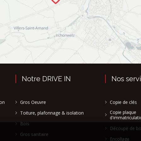
Notre DRIVE IN
Nos serv
son
Gros Oeuvre
Copie de clés
Copie plaque
Toiture, plafonnage & isolation
d'immatriculati
Bois
Découpe de bo
Gros sanitaire
Encollage