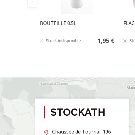
Précédent
L BLEU
BOUTEILLE 0.5L
FLAC
19,95 €
1,95 €
Stock indisponible
St
STOCKATH
Chaussée de Tournai, 196