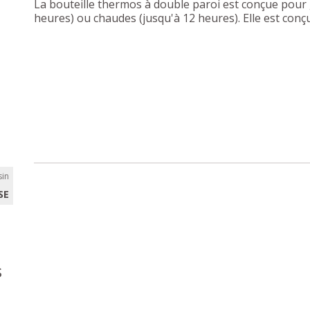
La bouteille thermos à double paroi est conçue pour 
heures) ou chaudes (jusqu'à 12 heures). Elle est con
in
SE
s