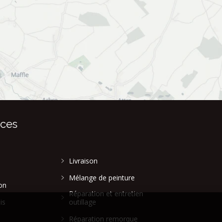
ices
Livraison
Mélange de peinture
on
Réparation et entretien
is
outillage
Réparation remorque