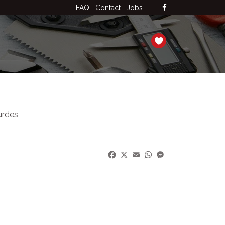
FAQ
Contact
Jobs
urdes
Facebook
X
Email
WhatsApp
Messenger