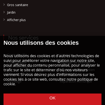
Gros sanitaire
Jardin
Afficher plus
Nos services
Copie de clés
Livraison
Copie plaque
Mélange de peinture
d'immatriculation
Réparation et entretien
Découpe de bois
outillage
Encollage
Réparation remorque
Cookies et vie privée
Mentions légales STOCK ATH