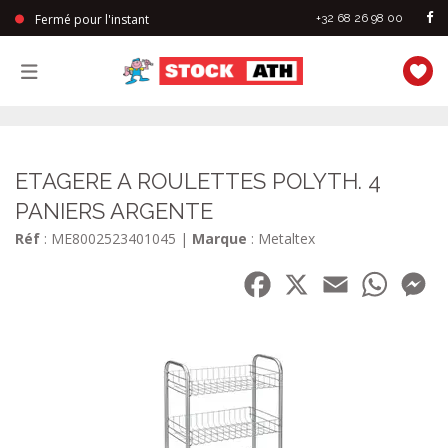
Fermé pour l'instant
+32 68 26 98 00
StockAth
ETAGERE A ROULETTES POLYTH. 4
PANIERS ARGENTE
Réf
: ME8002523401045
|
Marque
: Metaltex
Facebook
X
Email
WhatsA
Me