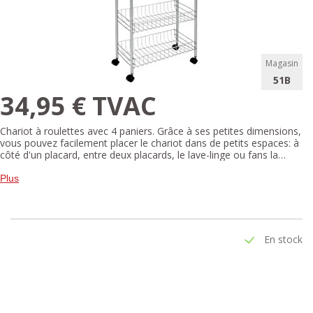
Magasin
51B
34,95 € TVAC
Chariot à roulettes avec 4 paniers. Grâce à ses petites dimensions,
vous pouvez facilement placer le chariot dans de petits espaces: à
côté d'un placard, entre deux placards, le lave-linge ou fans la
cuisine. Vous pouvez facilement l'assembler sans outils. Le chariot a
un revêtement Polytherm gris argenté dur et est donc antistatique,
Plus
résistant à la rouille et aux UV.
En stock