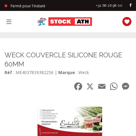
Fermé pour l'instant
+32 68 26 98 00
StockAth
WECK COUVERCLE SILICONE ROUGE
60MM
Réf
: ME4037839382256
|
Marque
: Weck
Facebook
X
Email
WhatsA
Me