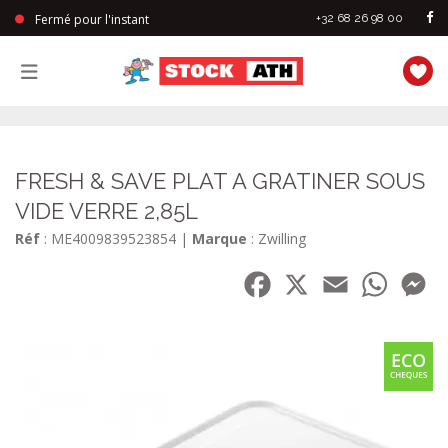
Fermé pour l'instant
+32 68 26 98 00
StockAth
FRESH & SAVE PLAT A GRATINER SOUS
VIDE VERRE 2,85L
Réf
: ME4009839523854
|
Marque
: Zwilling
Facebook
X
Email
WhatsA
Me