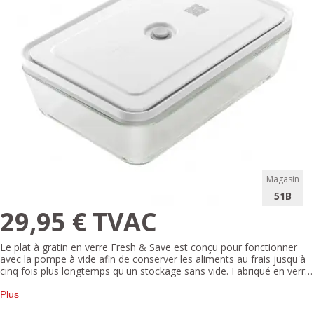
Magasin
51B
29,95 € TVAC
Le plat à gratin en verre Fresh & Save est conçu pour fonctionner
avec la pompe à vide afin de conserver les aliments au frais jusqu'à
cinq fois plus longtemps qu'un stockage sans vide. Fabriqué en verre
robuste, ce récipient rectangulaire long et peu profond est idéal pour
ranger facilement les lasagnes, gratins et autres plats cuisinés au
Plus
réfrigérateur et au congélateur.