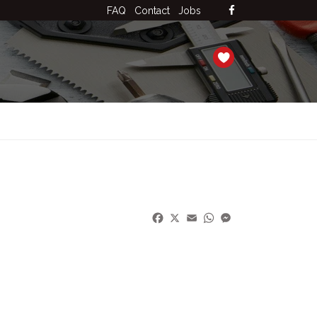
FAQ
Contact
Jobs
Facebook
X
Email
WhatsApp
Messenger