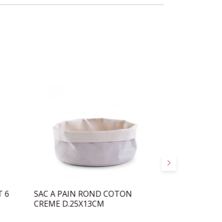
Suivant
T 6
SAC A PAIN ROND COTON
BARQUETTES
CREME D.25X13CM
(3PC)