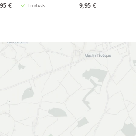
,95 €
9,95 €
En stock
Stock indisp