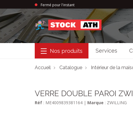
Fermé pour l'instant
StockAth
Services
C
Nos produits
Accueil
Catalogue
Intérieur de la mai
VERRE DOUBLE PAROI ZWIL
Réf
: ME4009839381164
|
Marque
: ZWILLING