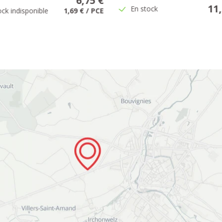
6,75 €
11
En stock
ock indisponible
1,69 €
/
PCE