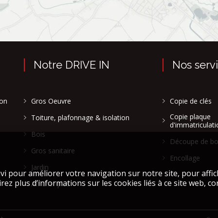
Notre DRIVE IN
Nos serv
son
Gros Oeuvre
Copie de clés
Copie plaque
Toiture, plafonnage & isolation
d'immatriculati
Bois
Découpe de bo
Gros sanitaire
Encollage
Jardin
Afficher plus