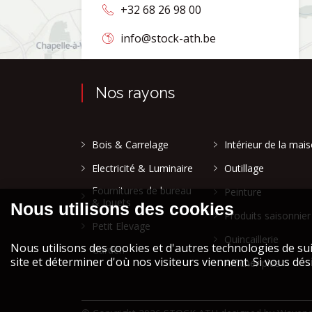
+32 68 26 98 00
info@stock-ath.be
Nos rayons
Bois & Carrelage
Intérieur de la mai
Electricité & Luminaire
Outillage
Fournitures de bureau
Peinture
& Jouets
Produits saisonnier
Petit Elevage
Quincaillerie
Garden
Afficher plus