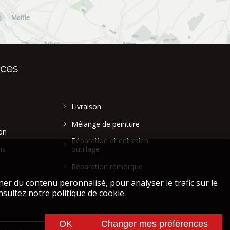
ices
Livraison
Mélange de peinture
on
Réparation et entretien
is
outillage
Réparation remorque