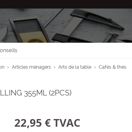
onseils
son
Articles ménagers
Arts de la table
Cafés & thés
LING 355ML (2PCS)
22,95 € TVAC