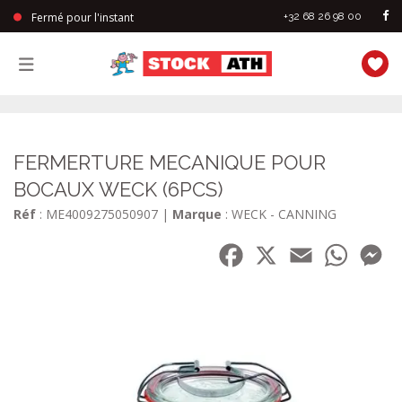
Fermé pour l'instant
+32 68 26 98 00
StockAth
FERMERTURE MECANIQUE POUR
BOCAUX WECK (6PCS)
Réf
: ME4009275050907
|
Marque
: WECK - CANNING
Facebook
X
Email
WhatsA
Me