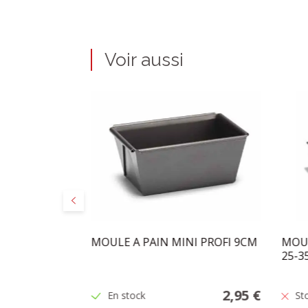
Voir aussi
Précédent
 METAL
MOULE A PAIN MINI PROFI 9CM
MOUL
UR BOCAL
25-3
2,25 €
2,95 €
En stock
St