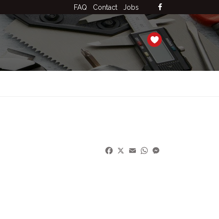
FAQ
Contact
Jobs
Facebook
X
Email
WhatsApp
Messenger