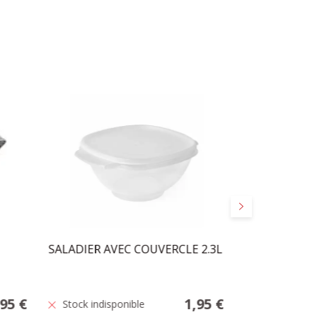
Suivant
SALADIER AVEC COUVERCLE 2.3L
BOCAL VERRE
,95 €
1,95 €
Stock indisponible
Stock indisp