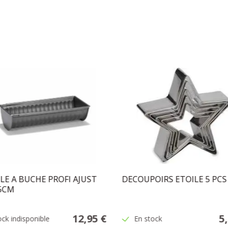
E A BUCHE PROFI AJUST
DECOUPOIRS ETOILE 5 PCS
5CM
12,95 €
5
ock indisponible
En stock