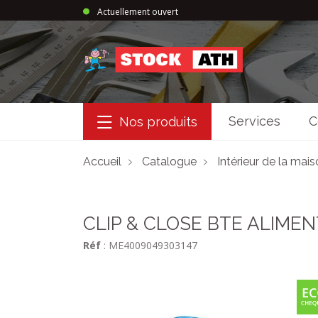
Actuellement ouvert
StockAth
Services
C
Nos produits
Accueil
Catalogue
Intérieur de la mai
CLIP & CLOSE BTE ALIMENT
Réf
: ME4009049303147