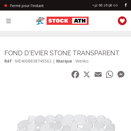
Fermé pour l'instant
+32 68 26 98 00
StockAth
FOND D'EVIER STONE TRANSPARENT
Réf
: ME4008838749562
|
Marque
: Wenko
Facebook
X
Email
WhatsA
Me