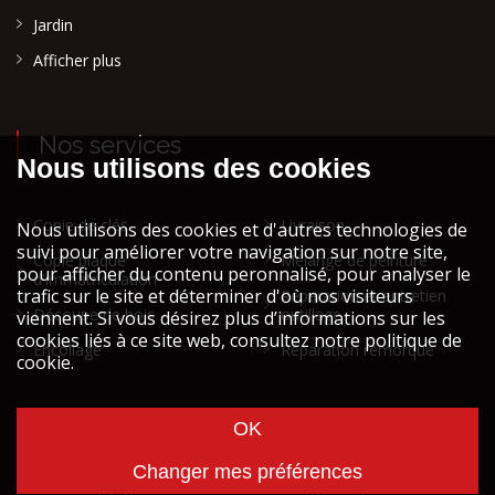
Jardin
Afficher plus
Nos services
Copie de clés
Livraison
Copie plaque
Mélange de peinture
d'immatriculation
Réparation et entretien
Découpe de bois
outillage
Encollage
Réparation remorque
Cookies et vie privée
Mentions légales STOCK ATH
© Copyright
2026
STOCK ATH designed by
Wavenet