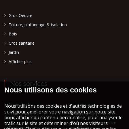
Gros Oeuvre
Toiture, plafonnage & isolation
Bois
Gros sanitaire
Jardin
Afficher plus
Nos services
Copie de clés
Livraison
Copie plaque
Mélange de peinture
d'immatriculation
Réparation et entretien
Découpe de bois
outillage