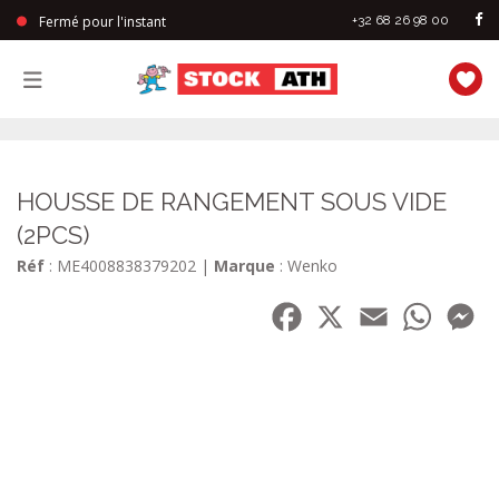
Fermé pour l'instant
+32 68 26 98 00
StockAth
HOUSSE DE RANGEMENT SOUS VIDE
(2PCS)
Réf
: ME4008838379202
|
Marque
: Wenko
Facebook
X
Email
WhatsA
Me