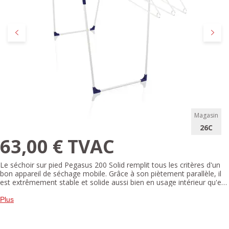
Précédent
Suivan
Magasin
26C
63,00 € TVAC
Le séchoir sur pied Pegasus 200 Solid remplit tous les critères d'un
bon appareil de séchage mobile. Grâce à son piètement parallèle, il
est extrêmement stable et solide aussi bien en usage intérieur qu'en
extérieur. Sa capacité d'étendage s'élève à 20 mètres et offre de la
place pour environ le contenu de deux machines.
Plus