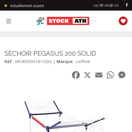
Actuellement ouvert
+32 68 26 98 00
StockAth
SECHOIR PEGASUS 200 SOLID
Réf
: ME4006501815200
|
Marque
: Leifheit
Facebook
X
Email
WhatsA
Me