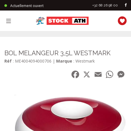
Actuellement ouvert
+32 68 26 98 00
StockAth
BOL MELANGEUR 3,5L WESTMARK
Réf
: ME4004094000706
|
Marque
: Westmark
Facebook
X
Email
WhatsA
Me