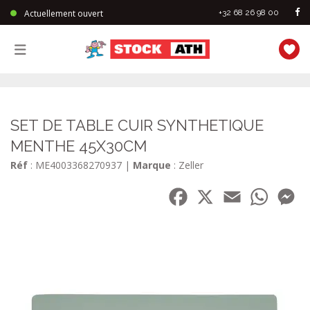
Actuellement ouvert
+32 68 26 98 00
StockAth
SET DE TABLE CUIR SYNTHETIQUE
MENTHE 45X30CM
Réf
: ME4003368270937
|
Marque
: Zeller
Facebook
X
Email
WhatsA
Me