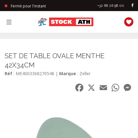
Fermé pour l'instant
+32 68 26 98 00
StockAth
SET DE TABLE OVALE MENTHE
42X34CM
Réf
: ME4003368270548
|
Marque
: Zeller
Facebook
X
Email
WhatsA
Me