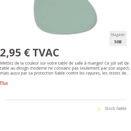
Magasin
50B
2,95 € TVAC
Mettez de la couleur sur votre table de salle à manger! Ce joli set de
table au design moderne ne convainc pas seulement par son aspect,
mais aussi par sa protection fiable contre les rayures, les restes de
nourriture et les traces d'eau. Le plastique résistant se nettoie
facilement avec un chiffon humide.
Plus
Stock faible