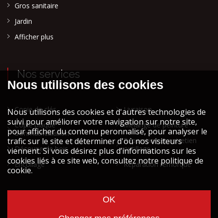
Gros sanitaire
Jardin
Afficher plus
Nos services
Copie de clés
Livraison
Copie plaque
Mélange de peinture
d'immatriculation
Réparation et entretien
Découpe de bois
outillage
Encollage
Réparation remorque
Cookies et vie privée
Mentions légales STOCK ATH