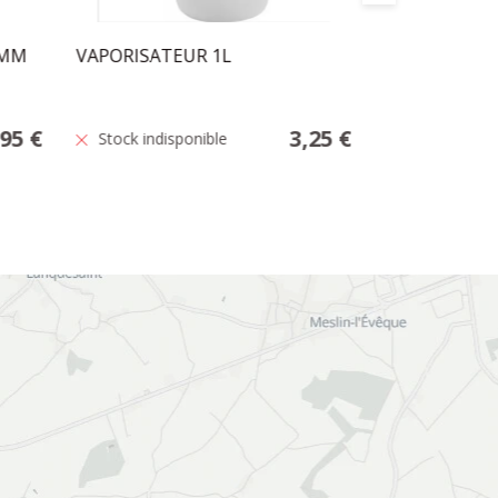
8MM
VAPORISATEUR 1L
BAC A GLACO
COUVERCLE
,95 €
3,25 €
Stock indisponible
Stock indisp