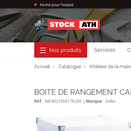
Fermé pour l'instant
StockAth
Services
C
Nos produits
Accueil
Catalogue
Intérieur de la mai
BOITE DE RANGEMENT CA
Réf
: ME4003368176208
|
Marque
: Zeller