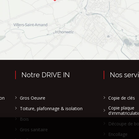
Notre DRIVE IN
Nos serv
son
Gros Oeuvre
Copie de clés
Copie plaque
Toiture, plafonnage & isolation
d'immatriculati
Bois
Découpe de bo
Gros sanitaire
Encollage