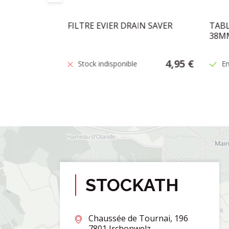
0X40X10
FILTRE EVIER DRAIN SAVER
TABL
38MM
20,95 €
4,95 €
Stock indisponible
En
STOCKATH
Chaussée de Tournai, 196
7801 Irchonwelz