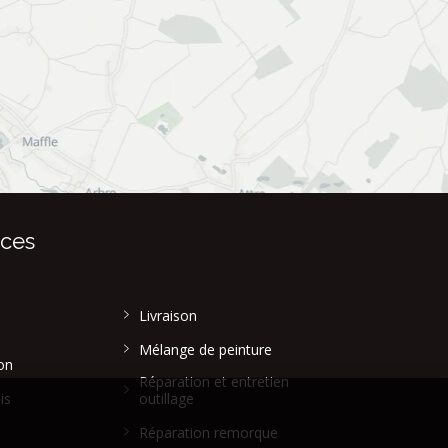
ices
Livraison
Mélange de peinture
on
Réparation et entretien
is
outillage
Réparation remorque