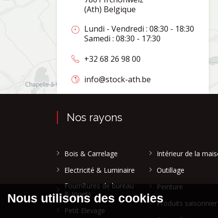
(Ath) Belgique
Lundi - Vendredi : 08:30 - 18:30
Samedi : 08:30 - 17:30
+32 68 26 98 00
info@stock-ath.be
Nos rayons
Bois & Carrelage
Intérieur de la mai
Electricité & Luminaire
Outillage
Fournitures de bureau
Peinture
& Jouets
Produits saisonnier
Petit Elevage