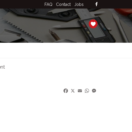
FAQ
Contact
Jobs
ent
Facebook
X
Email
WhatsApp
Messenger