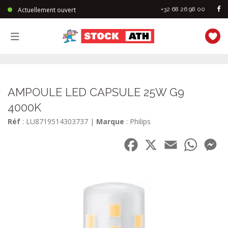
Actuellement ouvert
+32 68 26 98 00
StockAth
AMPOULE LED CAPSULE 25W G9
4000K
Réf
: LU8719514303737
|
Marque
: Philips
Facebook
X
Email
WhatsA
Me