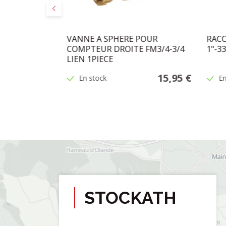
Précédent
SPHER
VANNE A SPHERE POUR
RACC
BRE 3/8
COMPTEUR DROITE FM3/4-3/4
1"-3
LIEN 1PIECE
5,95 €
15,95 €
En stock
En
STOCKATH