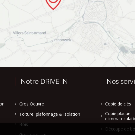
Notre DRIVE IN
Nos serv
son
Gros Oeuvre
Copie de clés
Copie plaque
Toiture, plafonnage & isolation
d'immatriculati
Bois
Découpe de bo
Gros sanitaire