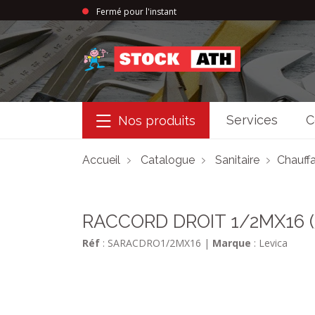
Fermé pour l'instant
StockAth
Services
C
Nos produits
Accueil
Catalogue
Sanitaire
Chauffa
RACCORD DROIT 1/2MX16 (
Réf
: SARACDRO1/2MX16
|
Marque
: Levica