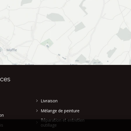
ices
Livraison
Mélange de peinture
on
Réparation et entretien
is
outillage