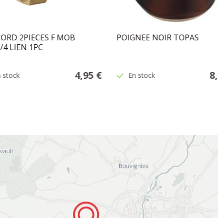
ORD 2PIECES F MOB
POIGNEE NOIR TOPAS
3/4 LIEN 1PC
4,95 €
8
 stock
En stock