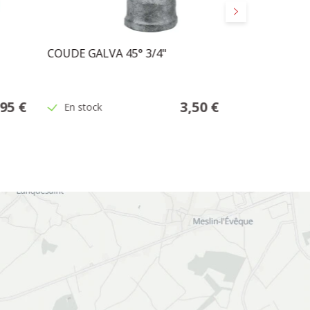
Suivant
COUDE GALVA 45° 3/4"
COUDE GALVA
,95 €
3,50 €
En stock
En stock