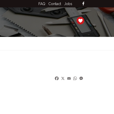
FAQ
Contact
Jobs
Facebook
X
Email
WhatsApp
Messenger