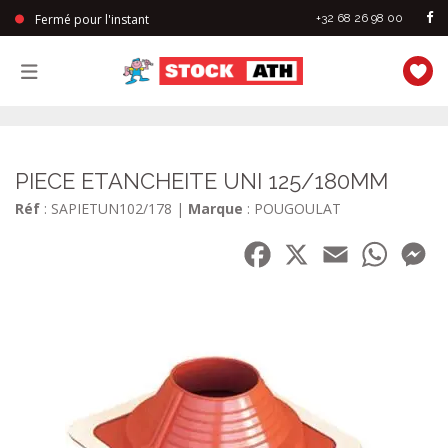
Fermé pour l'instant
+32 68 26 98 00
StockAth
PIECE ETANCHEITE UNI 125/180MM
Réf
: SAPIETUN102/178
|
Marque
: POUGOULAT
Facebook
X
Email
WhatsA
Me