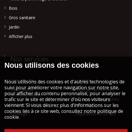
Bois
Gros sanitaire
Jardin
Afficher plus
Nos services
Copie de clés
Livraison
Copie plaque
Mélange de peinture
d'immatriculation
Réparation et entretien
Découpe de bois
outillage
Encollage
Réparation remorque