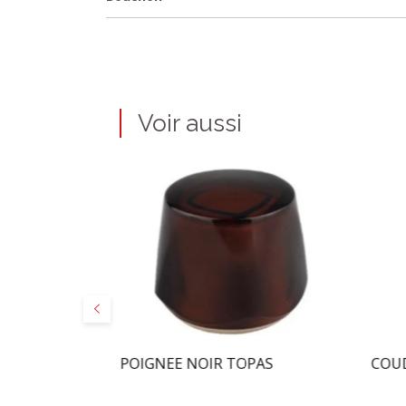
Voir aussi
Précédent
SPHER
POIGNEE NOIR TOPAS
COUD
BRE 3/8