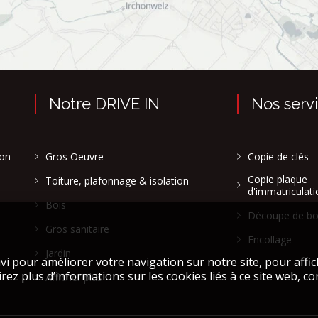
Notre DRIVE IN
Nos serv
son
Gros Oeuvre
Copie de clés
Copie plaque
Toiture, plafonnage & isolation
d'immatriculati
Bois
Découpe de bo
Gros sanitaire
Encollage
Jardin
Afficher plus