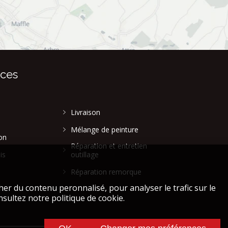
ices
Livraison
Mélange de peinture
on
Réparation et entretien
is
outillage
Réparation remorque