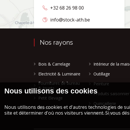
+32 68 26 98 00
info@stock-ath.be
Nos rayons
Bois & Carrelage
Intérieur de la mai
Electricité & Luminaire
Outillage
Fournitures de bureau
Peinture
& Jouets
Produits saisonnier
Petit Elevage
Quincaillerie
Garden
Afficher plus