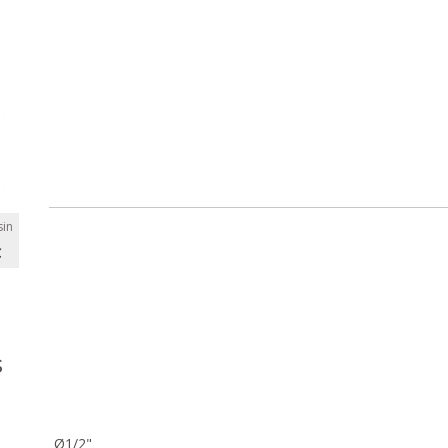
in
C
s
Ø1/2"