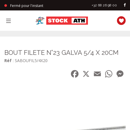
Fermé pour l'instant
+32 68 26 98 00
StockAth
BOUT FILETE N°23 GALVA 5/4 X 20CM
Réf
: SABOUFIL5/4X20
Facebook
X
Email
WhatsA
Me