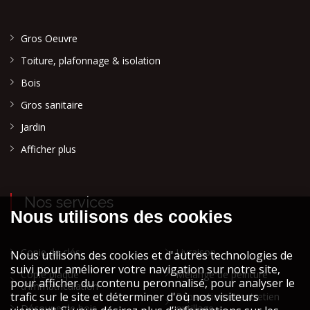
Gros Oeuvre
Toiture, plafonnage & isolation
Bois
Gros sanitaire
Jardin
Afficher plus
Nos services
Copie de clés
Livraison
Copie plaque
Mélange de peinture
d'immatriculation
Réparation et entretien
Découpe de bois
outillage