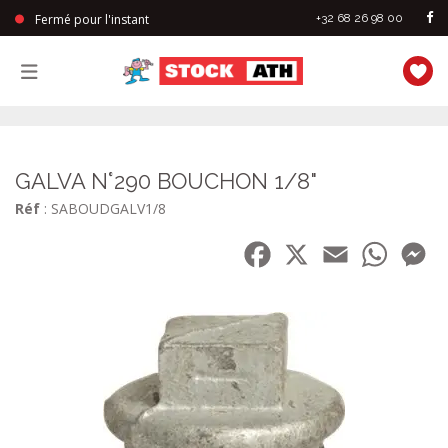
Fermé pour l'instant
+32 68 26 98 00
StockAth
GALVA N°290 BOUCHON 1/8"
Réf
: SABOUDGALV1/8
Facebook
X
Email
WhatsA
Me