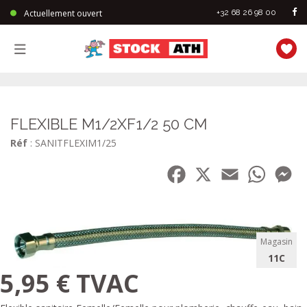
Actuellement ouvert
+32 68 26 98 00
StockAth
FLEXIBLE M1/2XF1/2 50 CM
Réf
: SANITFLEXIM1/25
Facebook
X
Email
WhatsA
Me
Magasin
11C
5,95 € TVAC