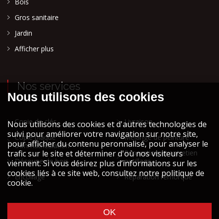
Bois
Gros sanitaire
Jardin
Afficher plus
Nos services
Copie de clés
Livraison
Copie plaque
Mélange de peinture
d'immatriculation
Réparation et entretien
Découpe de bois
outillage
Encollage
Réparation remorque
Cookies et vie privée
Mentions légales STOCK ATH