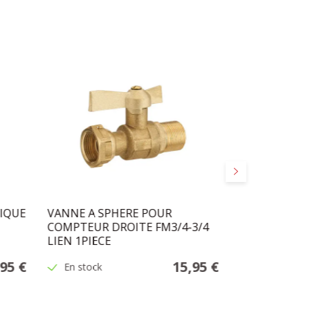
Suivant
IQUE
VANNE A SPHERE POUR
RACCORD 2PI
COMPTEUR DROITE FM3/4-3/4
1"-33/4 LIEN
LIEN 1PIECE
,95 €
15,95 €
En stock
En stock