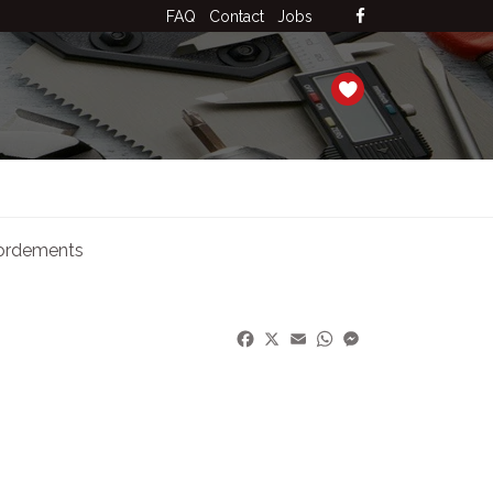
FAQ
Contact
Jobs
ordements
Facebook
X
Email
WhatsApp
Messenger