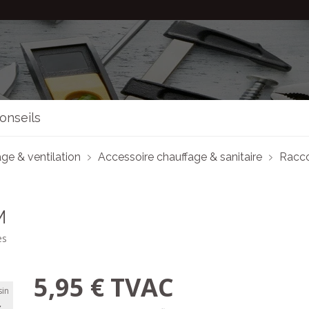
onseils
ge & ventilation
Accessoire chauffage & sanitaire
Racc
M
es
5,95 € TVAC
in
C