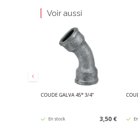
Voir aussi
Précédent
SPHER
COUDE GALVA 45° 3/4"
COUD
BRE 3/8
5,95 €
3,50 €
En stock
En