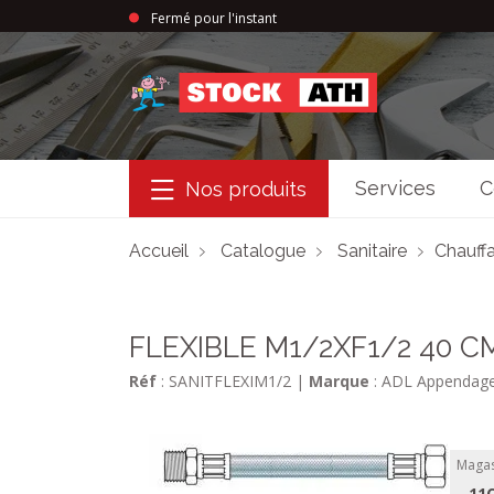
Fermé pour l'instant
StockAth
Services
C
Nos produits
Accueil
Catalogue
Sanitaire
Chauffa
FLEXIBLE M1/2XF1/2 40 C
Réf
: SANITFLEXIM1/2
|
Marque
: ADL Appendag
Magas
11